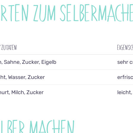
SORTEN ZUM SELBERMACH
TZUTATEN
EIGENS
h, Sahne, Zucker, Eigelb
sehr c
ht, Wasser, Zucker
erfris
urt, Milch, Zucker
leicht
ELBER MACHEN