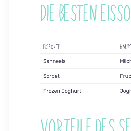
DIE BESTEN EIS
EISSORTE
HAUP
Sahneeis
Milc
Sorbet
Fruc
Frozen Joghurt
Jogh
VORTEILE DES S