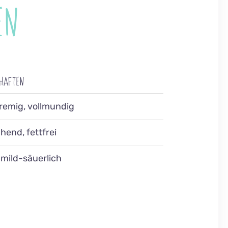
EN
CHAFTEN
remig, vollmundig
chend, fettfrei
, mild-säuerlich