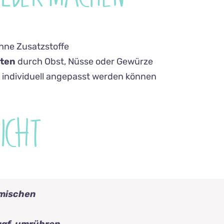
hne Zusatzstoffe
nten
durch Obst, Nüsse oder Gewürze
e individuell angepasst werden können
ICHT
 mischen
 ggf. umrühren