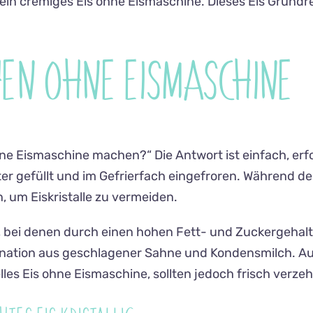
in cremiges Eis ohne Eismaschine. Dieses Eis Grundrez
HEN OHNE EISMASCHINE
ohne Eismaschine machen?“ Die Antwort ist einfach, erf
er gefüllt und im Gefrierfach eingefroren. Während des
 um Eiskristalle zu vermeiden.
, bei denen durch einen hohen Fett- und Zuckergehal
bination aus geschlagener Sahne und Kondensmilch. Auc
lles Eis ohne Eismaschine, sollten jedoch frisch verze