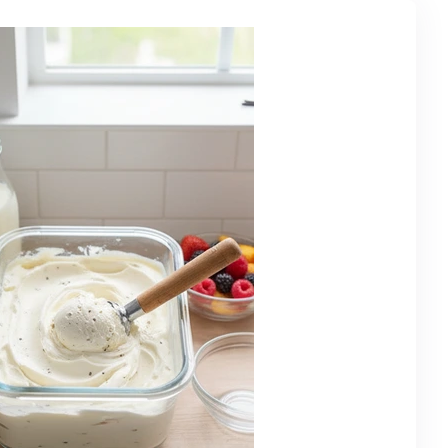
B2B
Gutscheine
Personal
Unsere Partner
Nicezeit-Blog
Nicezeit Lexikon
FAQ
Kontakt