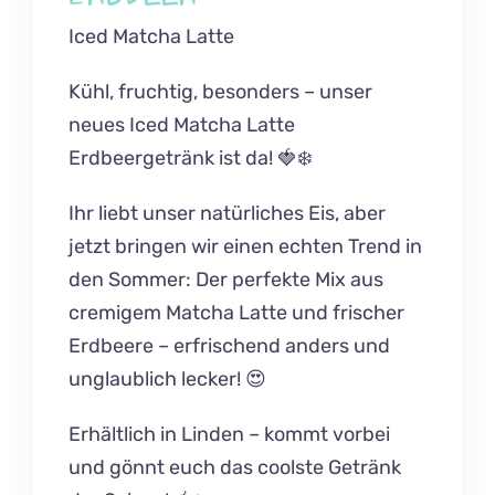
B2B
Iced Matcha Latte
Gutscheine
Kühl, fruchtig, besonders – unser
neues Iced Matcha Latte
Personal
Erdbeergetränk ist da! 🍓❄️
Unsere Partner
Ihr liebt unser natürliches Eis, aber
jetzt bringen wir einen echten Trend in
Nicezeit-Blog
den Sommer: Der perfekte Mix aus
Nicezeit Lexikon
cremigem Matcha Latte und frischer
Erdbeere – erfrischend anders und
FAQ
unglaublich lecker! 😍
Kontakt
Erhältlich in Linden – kommt vorbei
und gönnt euch das coolste Getränk