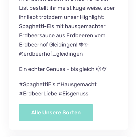
B2B
List bestellt ihr meist kugelweise, aber
ihr liebt trotzdem unser Highlight:
Gutscheine
Spaghetti-Eis mit hausgemachter
Erdbeersauce aus Erdbeeren vom
Personal
Erdbeerhof Gleidingen! 🍓✨
Unsere Partner
@erdbeerhof_gleidingen
Nicezeit-Blog
Ein echter Genuss – bis gleich 😍🍨
Nicezeit Lexikon
#SpaghettiEis #Hausgemacht
#ErdbeerLiebe #Eisgenuss
FAQ
Alle Unsere Sorten
Kontakt