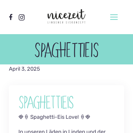
Zum
Inhalt
Toggl
springen
Navig
Home
SPAGHETTIEIS
Wer wir sind
Locations
April 3, 2025
Unsere Sorten
Produktion
Spaghettieis
Vermietung
🍓🍦 Spaghetti-Eis Love! 🍦🍓
Eismacherkurse
In unseren Läden in Linden und der