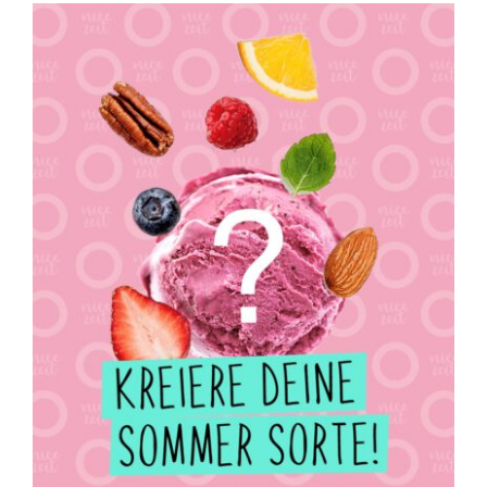
B2B
Gutscheine
Personal
Unsere Partner
Nicezeit-Blog
Nicezeit Lexikon
FAQ
Kontakt