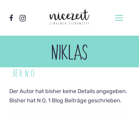
Zum
Inhalt
Toggl
springen
Navig
Home
NIKLAS
Wer wir sind
Locations
ÜBER
N O
Unsere Sorten
Der Autor hat bisher keine Details angegeben.
Produktion
Bisher hat N O, 1 Blog Beiträge geschrieben.
Vermietung
Eismacherkurse